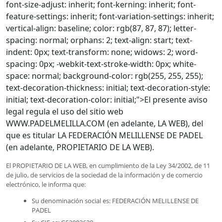
font-size-adjust: inherit; font-kerning: inherit; font-
feature-settings: inherit; font-variation-settings: inherit;
vertical-align: baseline; color: rgb(87, 87, 87); letter-
spacing: normal; orphans: 2; text-align: start; text-
indent: 0px; text-transform: none; widows: 2; word-
spacing: 0px; -webkit-text-stroke-width: 0px; white-
space: normal; background-color: rgb(255, 255, 255);
text-decoration-thickness: initial; text-decoration-style:
initial; text-decoration-color: initial;">El presente aviso
legal regula el uso del sitio web
WWW.PADELMELILLA.COM (en adelante, LA WEB), del
que es titular LA FEDERACIÓN MELILLENSE DE PADEL
(en adelante, PROPIETARIO DE LA WEB).
El PROPIETARIO DE LA WEB, en cumplimiento de la Ley 34/2002, de 11
de julio, de servicios de la sociedad de la información y de comercio
electrónico, le informa que:
Su denominación social es: FEDERACIÓN MELILLENSE DE
PADEL