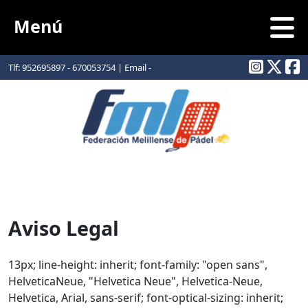
Menú
Tlf: 952695897 - 670053754 | Email -
info@padelmelilla.com
Aviso Legal
13px; line-height: inherit; font-family: "open sans",
HelveticaNeue, "Helvetica Neue", Helvetica-Neue,
Helvetica, Arial, sans-serif; font-optical-sizing: inherit;